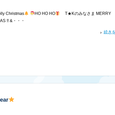
olly Christmas
HO HO HO
T★Kのみなさま MERRY
AS !! &・・・
続き
ear