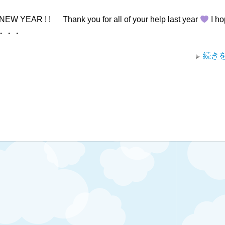
 YEAR ! ! Thank you for all of your help last year
I h
 w・・・
続き