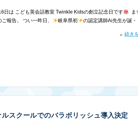
16日は こども英会話教室 Twinkle Kidsの創立記念日です
⁡ 
のご報告。 つい一昨日、
岐阜県初
の認定講師Ai先生が誕・
続き
ナルスクールでのバラボリッシュ導入決定