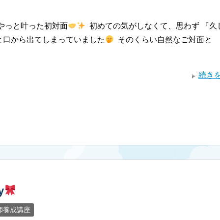
とやっと叶った初対面
⁡ 初めての気がしなくて、思わず 『久
と口から出てしまっていました
⁡ そのくらい自然なご対面と
続き
y
師養成講座