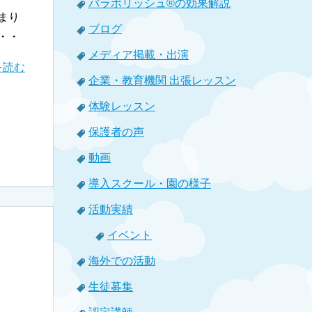
バラボリッシュ®の効果解説
まり
ブログ
・・
メディア掲載・出演
を読む
企業・教育機関 出張レッスン
体験レッスン
保護者の声
動画
導入スクール・園の様子
活動実績
イベント
海外での活動
生徒募集