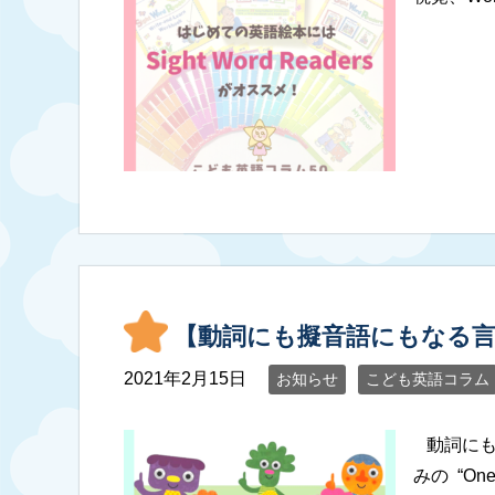
【動詞にも擬音語にもなる言葉
2021年2月15日
お知らせ
こども英語コラム
動詞にも
みの “On