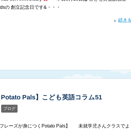
e Kidsの 創立記念日です&・・・
続き
tato Pals】こども英語コラム51
ブログ
レーズが身につくPotato Pals】 未就学児さんクラスでよ