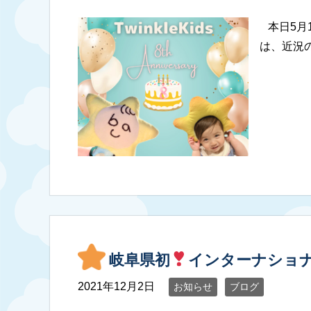
⁡ 本日5月
は、近況
岐阜県初
インターナショ
2021年12月2日
お知らせ
ブログ