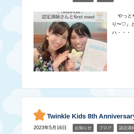
⁡ やっ
り〜♡』
ハ・・・
Twinkle Kids 8th Anniversar
2023年5月16日
お知らせ
ブログ
認定講