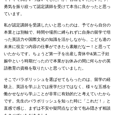
勇気を振り絞って認定講師を受けて本当に良かったと思っ
ています。
私が認定講師を受講したいと思ったのは、予てから自分の
本業とは別軸で、時間や場所に縛られずに自身の留学で培
った英語力や国際文化の知識を活かしながら、こども達の
未来に役立つ内容の仕事ができたら素敵だなー！と思って
いたからです。ちょうど第一子を出産し育休中&第二子妊
娠中という時期だったので本業がお休みの間に何らかの英
語教育の資格を取りたいと思っていました。
そこでバラボリッシュを選ばせてもらったのは、留学の経
験上、英語を学ぶ上では座学だけではなく、様々な五感を
働かせながら学ぶことが非常に有効的だと考えていたから
です。先生のバラボリッシュを知った時に「これだ！」と
直感で感じ、まずは不安や疑問点など全て包み隠さず相談