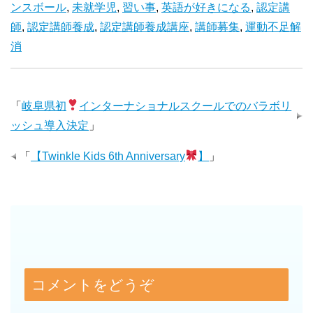
ンスボール
,
未就学児
,
習い事
,
英語が好きになる
,
認定講
師
,
認定講師養成
,
認定講師養成講座
,
講師募集
,
運動不足解
消
「
岐阜県初
インターナショナルスクールでのバラボリ
ッシュ導入決定
」
「
【Twinkle Kids 6th Anniversary
】
」
コメントをどうぞ