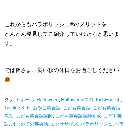
これからもバラボリッシュ
®︎
のメリットを
どんどん発見してご紹介していけたらと思いま
す。
では皆さま、良い秋の休日を
お過ごしください
タグ :
Gボール
,
Halloween
,
Halloween2021
,
KidsEnglish
,
Twinkle Kids
,
おやこ英会話
,
こども英会話
,
こども英会話
教室
,
こども英会話講師
,
こども英会話講師養成
,
こども英
語
,
はじめての英会話
,
エクササイズ
,
バラボリッシュ
,
バラ