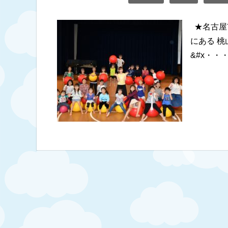
★名古屋
にある 
&#x・・