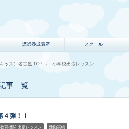
講師養成講座
スクール
クルキッズ）名古屋
TOP
小学校出張レッスン
記事一覧
 第４弾！！
教育機関 出張レッスン
活動実績