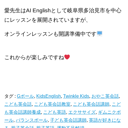
愛先生はAI Englishとして岐阜県多治見市を中心
にレッスンを展開されていますが、
オンラインレッスンも開講準備中です
これからが楽しみですね
タグ :
Gボール
,
KidsEnglish
,
Twinkle Kids
,
おやこ英会話
,
こども英会話
,
こども英会話教室
,
こども英会話講師
,
こど
も英会話講師養成
,
こども英語
,
エクササイズ
,
ギムニクボ
ール
,
バランスボール
,
子ども英会話講師
,
英語が好きにな