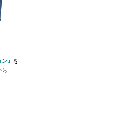
ョン』
を
から