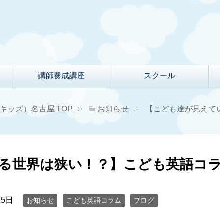
講師養成講座
スクール
クルキッズ）名古屋
TOP
お知らせ
【こども達が見え
ている世界は狭い！？】こども英語コ
15日
お知らせ
こども英語コラム
ブログ