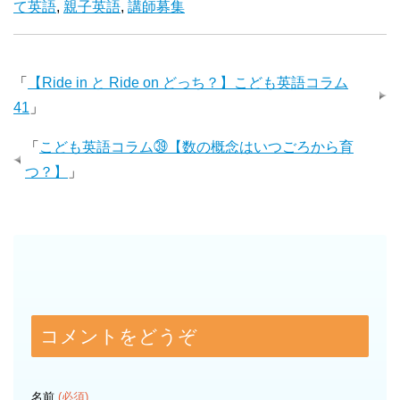
て英語
,
親子英語
,
講師募集
「
【Ride in と Ride on どっち？】こども英語コラム
41
」
「
こども英語コラム㊴【数の概念はいつごろから育
つ？】
」
コメントをどうぞ
名前
(必須)