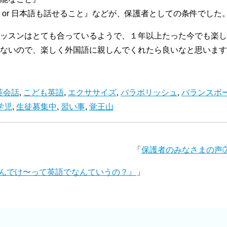
or 日本語も話せること』などが、保護者としての条件でした
ッスンはとても合っているようで、１年以上たった今でも楽し
ないので、楽しく外国語に親しんでくれたら良いなと思います
英会話
,
こども英語
,
エクササイズ
,
バラボリッシュ
,
バランスボ
学児
,
生徒募集中
,
習い事
,
覚王山
「
保護者のみなさまの声
んでけ〜って英語でなんていうの？』
」