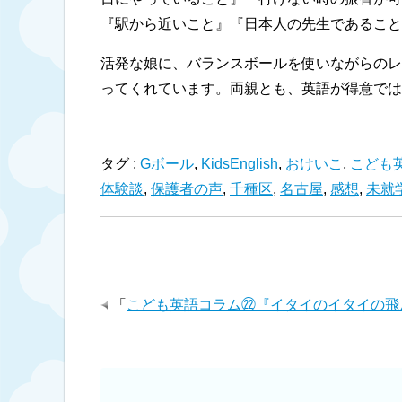
『駅から近いこと』『日本人の先生であること 
活発な娘に、バランスボールを使いながらのレ
ってくれています。
両親とも、英語が得意では
タグ :
Gボール
,
KidsEnglish
,
おけいこ
,
こども
体験談
,
保護者の声
,
千種区
,
名古屋
,
感想
,
未就
「
こども英語コラム㉒『イタイのイタイの飛