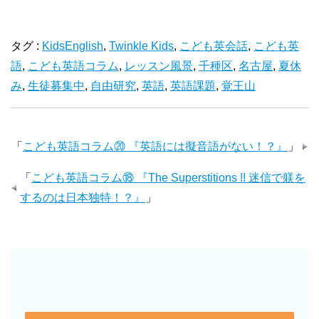
タグ :
KidsEnglish
,
Twinkle Kids
,
こども英会話
,
こども英
語
,
こども英語コラム
,
レッスン風景
,
千種区
,
名古屋
,
夏休
み
,
生徒募集中
,
自由研究
,
英語
,
英語課題
,
覚王山
「
こども英語コラム⑳ 『英語には擬音語がない！？』
」
「
こども英語コラム⑱ 『The Superstitions !! 迷信で躾を
するのは日本独特！？』
」