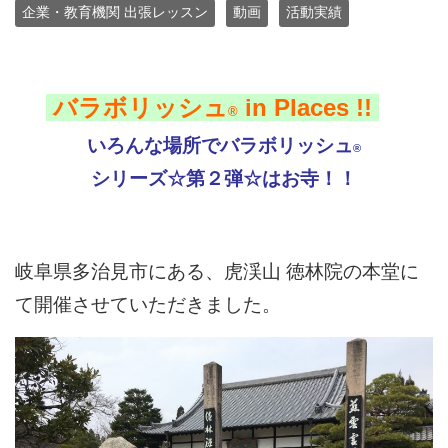
企業・教育機関 出張レッスン
動画
活動実績
バラボリッシュ
in Places !!
®︎
いろんな場所でバラボリッシュ
®︎
シリーズ☆第２弾☆はお寺！！
岐阜県多治見市にある、虎渓山 徳林院の本堂に
て開催させていただきました。