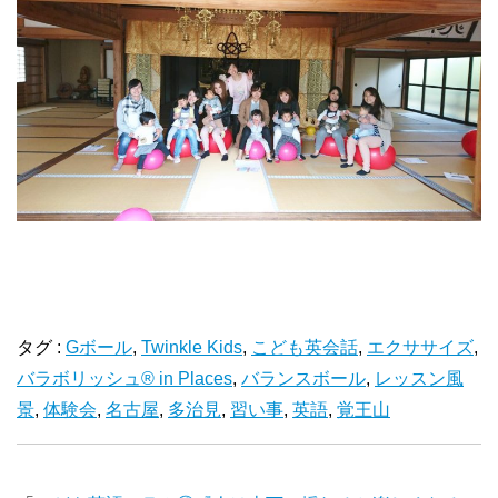
タグ :
Gボール
,
Twinkle Kids
,
こども英会話
,
エクササイズ
,
バラボリッシュ® in Places
,
バランスボール
,
レッスン風
景
,
体験会
,
名古屋
,
多治見
,
習い事
,
英語
,
覚王山