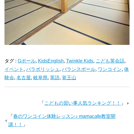
タグ :
Gボール
,
KidsEnglish
,
Twinkle Kids
,
こども英会話
,
イベント
,
バラボリッシュ
,
バランスボール
,
ワンコイン
,
体
験会
,
名古屋
,
岐阜県
,
英語
,
覚王山
「
こどもの習い事人気ランキング！！
」
「
春のワンコイン体験レッスン♪ mamacafe教室開
講！！
」