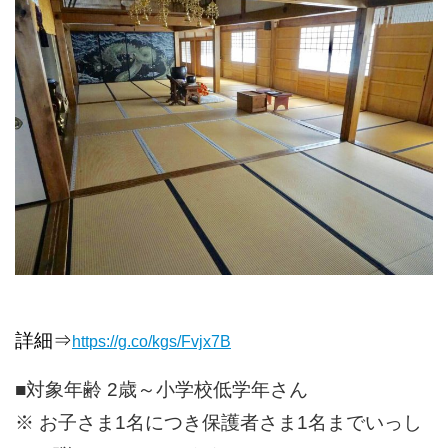
詳細⇒
https://g.co/kgs/Fvjx7B
■対象年齢 2歳～小学校低学年さん
※ お子さま1名につき保護者さま1名までいっし