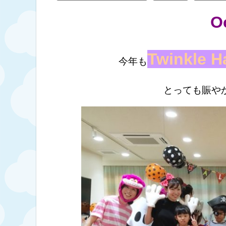
O
Twinkle H
今年も
とっても賑やか