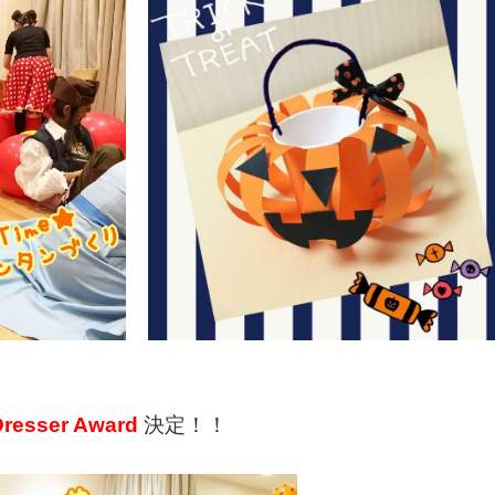
Dresser Award
決定！！