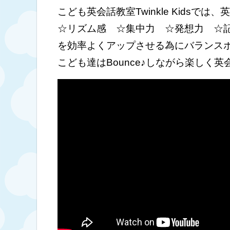
こども英会話教室Twinkle Kidsでは、
英
☆リズム感 ☆集中力 ☆発想力 ☆
を効率よくアップさせる為にバランス
こども達はBounce♪しながら楽しく