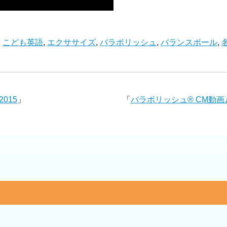
,
こども英語
,
エクササイズ
,
バラボリッシュ
,
バランスボール
,
015
」
「
バラボリッシュ® CM動画