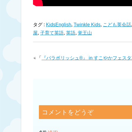
タグ :
KidsEnglish
,
Twinkle Kids
,
こども英会話
屋
,
子育て英語
,
英語
,
覚王山
「
『バラボリッシュ®』 in すこやかフェスタ2
コメントをどうぞ