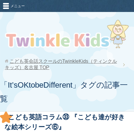
メニュー
こども英会話スクールのTwinkleKids（ティンクル
キッズ）名古屋
TOP
「It’sOKtobeDifferent」タグの記事一
覧
こども英語コラム㉝ 『こども達が好き
な絵本シリーズ⑥』