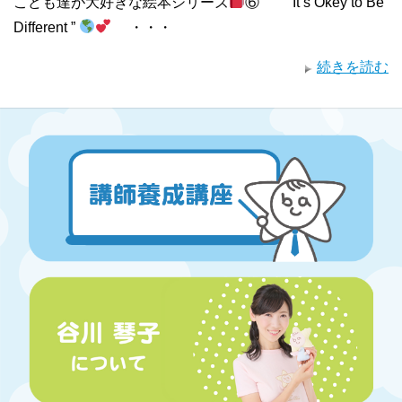
こども達が大好きな絵本シリーズ
⑥ “ It’s Okey to Be
Different ”
・・・
続きを読む