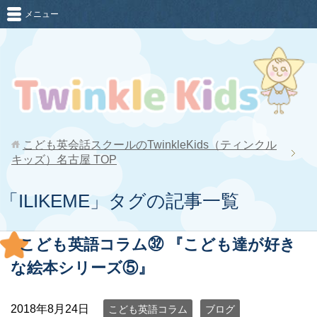
メニュー
こども英会話スクールのTwinkleKids（ティンクル
キッズ）名古屋
TOP
「ILIKEME」タグの記事一覧
こども英語コラム㉜ 『こども達が好き
な絵本シリーズ⑤』
2018年8月24日
こども英語コラム
ブログ