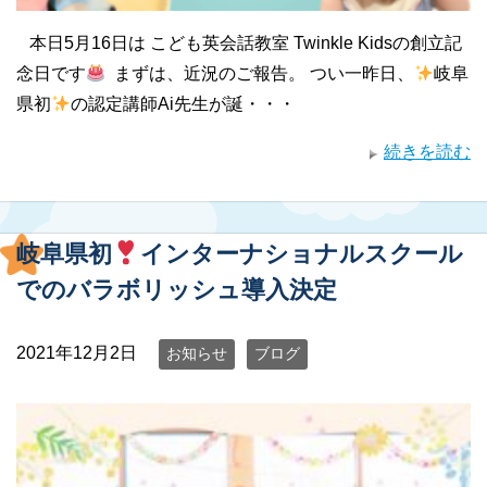
⁡ 本日5月16日は こども英会話教室 Twinkle Kidsの創立記
念日です
⁡ まずは、近況のご報告。 つい一昨日、
岐阜
県初
の認定講師Ai先生が誕・・・
続きを読む
岐阜県初
インターナショナルスクール
でのバラボリッシュ導入決定
2021年12月2日
お知らせ
ブログ