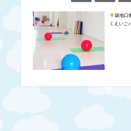
築地口
くえいご♪