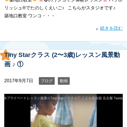
リッシュ®︎でたのしくえいご♪ こちらがスタジオです♪
築地口教室 ワンコ・・・
続きを読む
Tiny Starクラス (2〜3歳)レッスン風景動
画 ♪ ①
2017年9月7日
ブログ
動画