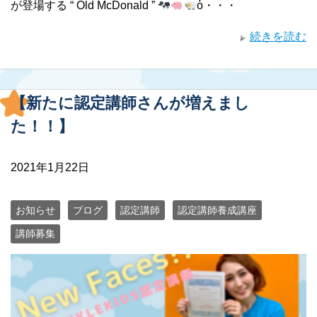
が登場する “ Old McDonald ”
ὁ・・・
続きを読む
【新たに認定講師さんが増えまし
た！！】
2021年1月22日
お知らせ
ブログ
認定講師
認定講師養成講座
講師募集