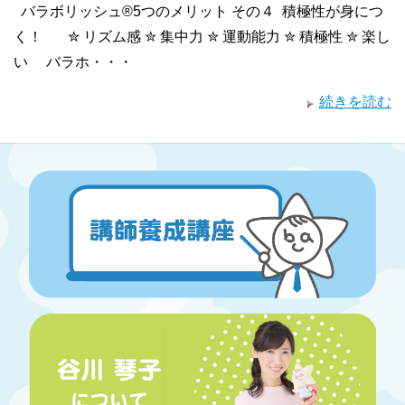
バラボリッシュ®5つのメリット その４ 積極性が身につ
く！ ✮ リズム感 ✮ 集中力 ✮ 運動能力 ✮ 積極性 ✮ 楽し
い バラホ・・・
続きを読む