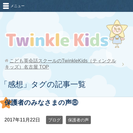
メニュー
こども英会話スクールのTwinkleKids（ティンクル
キッズ）名古屋
TOP
「感想」タグの記事一覧
保護者のみなさまの声⑧
2017年11月22日
ブログ
保護者の声