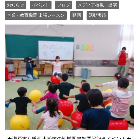
お知らせ
イベント
ブログ
メディア掲載・出演
企業・教育機関 出張レッスン
動画
活動実績
★瀬戸市八幡西小学校の地域図書館開設記念イベント★