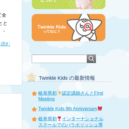
て全
とと
・・
を読む
Twinkle Kids の最新情報
岐阜県初
認定講師さんとFirst
Meeting
Twinkle Kids 8th Anniversary
岐阜県初
インターナショナル
スクールでのバラボリッシュ導