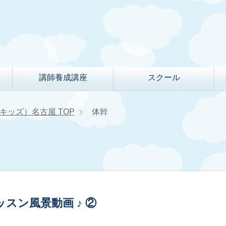
講師養成講座
スクール
クルキッズ）名古屋
TOP
体幹
歳)レッスン風景動画 ♪ ②