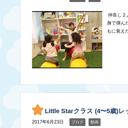
仲良し２
身で弾ん
もに覚え
Little Starクラス (4〜5
2017年6月23日
ブログ
動画