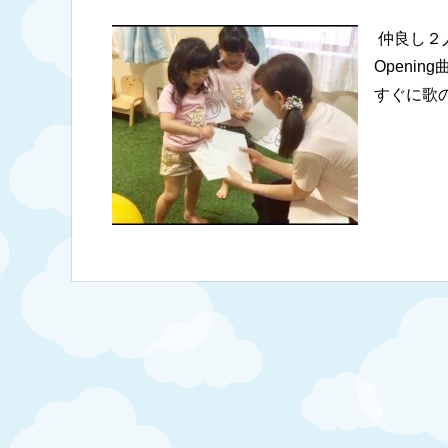
仲良し２
Openi
すぐに歌