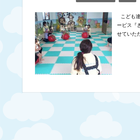
こども達
ービス『
せていた