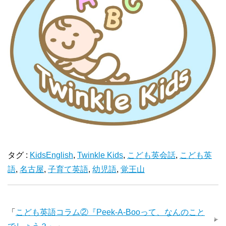
タグ :
KidsEnglish
,
Twinkle Kids
,
こども英会話
,
こども英
語
,
名古屋
,
子育て英語
,
幼児語
,
覚王山
「
こども英語コラム②『Peek-A-Booって、なんのこと