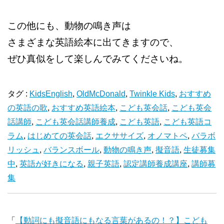
この他にも、動物の鳴き声は
さまざまな英語絵本に出てきますので、
ぜひ真似をして楽しんでみてくださいね。
タグ :
KidsEnglish
,
OldMcDonald
,
Twinkle Kids
,
おすすめ
の英語の歌
,
おすすめ英語絵本
,
こども英会話
,
こども英会
話講師
,
こども英会話講師養成
,
こども英語
,
こども英語コ
ラム
,
はじめての英会話
,
エクササイズ
,
オノマトペ
,
バラボ
リッシュ
,
バランスボール
,
動物の鳴き声
,
擬音語
,
生徒募集
中
,
英語が好きになる
,
親子英語
,
認定講師養成講座
,
講師募
集
「
【動詞にも擬音語にもなる言葉があるの！？】こども