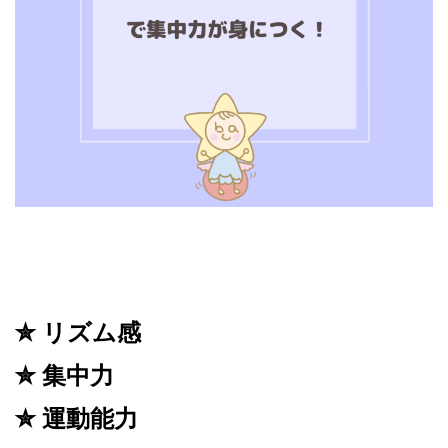
✮ リズム感
✮ 集中力
✮ 運動能力