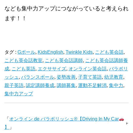
なども集中力アップにつながっていると考えられ
ます！！
タグ :
Gボール
,
KidsEnglish
,
Twinkle Kids
,
こども英会話
,
こども英会話教室
,
こども英会話講師
,
こども英会話講師養
成
,
こども英語
,
エクササイズ
,
オンライン英会話
,
バラボリ
ッシュ
,
バランスボール
,
姿勢改善
,
子育て英語
,
幼児教育
,
親子英語
,
認定講師養成
,
講師募集
,
運動不足解消
,
集中力
,
集中力アップ
「
オンライン de バラボリッシュ®【Driving In My Car
】
」