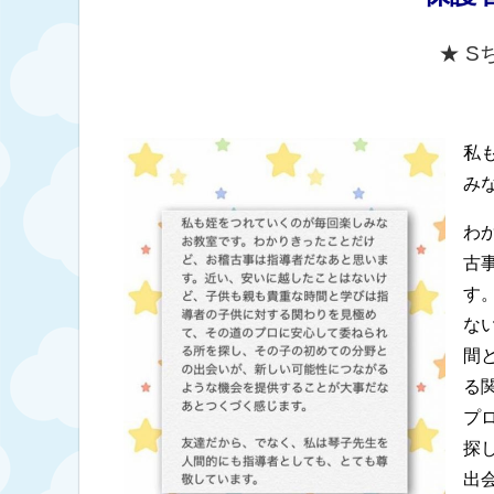
★ S
私
み
わ
古
す
な
間
る
プ
探
出