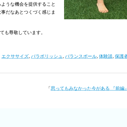
るような機会を提供すること
大事だなあとつくづく感じま
。
ても尊敬しています。
,
エクササイズ
,
バラボリッシュ
,
バランスボール
,
体験談
,
保護
「
思ってもみなかった今がある 『前編