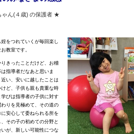
ちゃん(４歳) の保護者 ★
も姪をつれていくが毎回楽し
なお教室です。
かりきったことだけど、お稽
事は指導者だなあと思いま
。
近い、安いに越したことは
いけど、子供も親も貴重な時
と学びは指導者の子供に対す
関わりを見極めて、その道の
ロに安心して委ねられる所を
し、その子の初めての分野と
会いが、新しい可能性につな