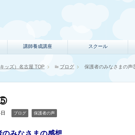
講師養成講座
スクール
クルキッズ）名古屋
TOP
ブログ
保護者のみなさまの声
⑤
4日
ブログ
保護者の声
者のみなさまの感想