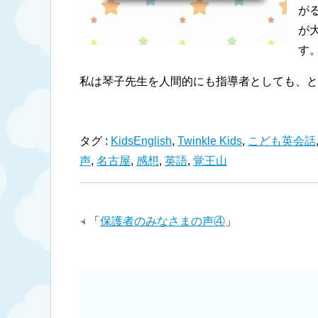
が
が
す
私は琴子先生を人間的にも指導者としても、と
タグ :
KidsEnglish
,
Twinkle Kids
,
こども英会話
声
,
名古屋
,
感想
,
英語
,
覚王山
「
保護者のみなさまの声④
」