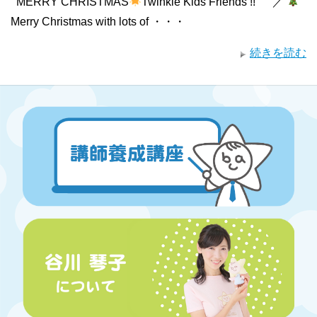
MERRY CHRISTMAS
Twinkle Kids Friends !! ／
Merry Christmas with lots of ・・・
続きを読む